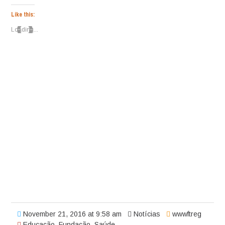
on
Facebook
(Opens
Like this:
in
new
Loading...
window)
November 21, 2016 at 9:58 am
Notícias
wwwftreg
Educação
,
Fundação
,
Saúde