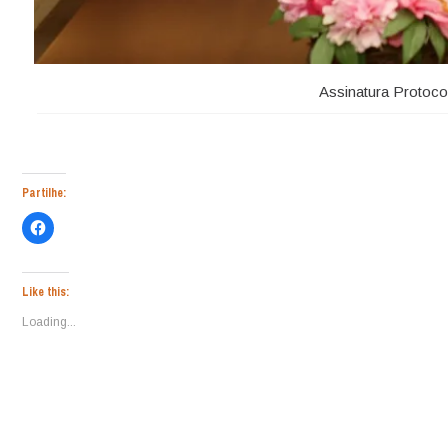
Assinatura Protoc
Partilhe:
Click
to
share
on
Facebook
(Opens
Like this:
in
new
Loading...
window)